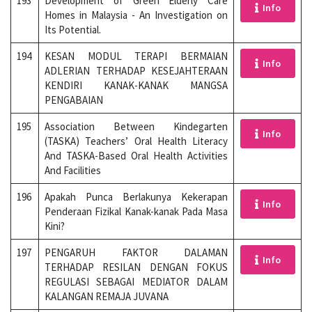
193
Development of Green Elderly Care
Info
Homes in Malaysia - An Investigation on
Its Potential.
194
KESAN MODUL TERAPI BERMAIAN
Info
ADLERIAN TERHADAP KESEJAHTERAAN
KENDIRI KANAK-KANAK MANGSA
PENGABAIAN
195
Association Between Kindegarten
Info
(TASKA) Teachers’ Oral Health Literacy
And TASKA-Based Oral Health Activities
And Facilities
196
Apakah Punca Berlakunya Kekerapan
Info
Penderaan Fizikal Kanak-kanak Pada Masa
Kini?
197
PENGARUH FAKTOR DALAMAN
Info
TERHADAP RESILAN DENGAN FOKUS
REGULASI SEBAGAI MEDIATOR DALAM
KALANGAN REMAJA JUVANA